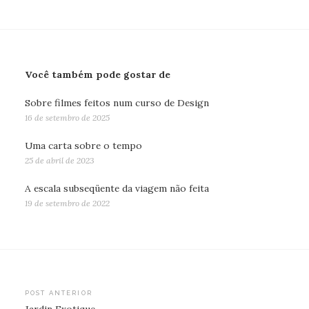
Você também pode gostar de
Sobre filmes feitos num curso de Design
16 de setembro de 2025
Uma carta sobre o tempo
25 de abril de 2023
A escala subseqüente da viagem não feita
19 de setembro de 2022
Navegação
POST ANTERIOR
Jardin Exotique