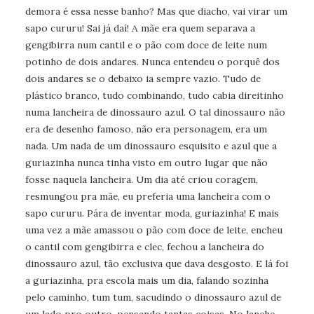
demora é essa nesse banho? Mas que diacho, vai virar um
sapo cururu! Sai já daí! A mãe era quem separava a
gengibirra num cantil e o pão com doce de leite num
potinho de dois andares. Nunca entendeu o porquê dos
dois andares se o debaixo ia sempre vazio. Tudo de
plástico branco, tudo combinando, tudo cabia direitinho
numa lancheira de dinossauro azul. O tal dinossauro não
era de desenho famoso, não era personagem, era um
nada. Um nada de um dinossauro esquisito e azul que a
guriazinha nunca tinha visto em outro lugar que não
fosse naquela lancheira. Um dia até criou coragem,
resmungou pra mãe, eu preferia uma lancheira com o
sapo cururu. Pára de inventar moda, guriazinha! E mais
uma vez a mãe amassou o pão com doce de leite, encheu
o cantil com gengibirra e clec, fechou a lancheira do
dinossauro azul, tão exclusiva que dava desgosto. E lá foi
a guriazinha, pra escola mais um dia, falando sozinha
pelo caminho, tum tum, sacudindo o dinossauro azul de