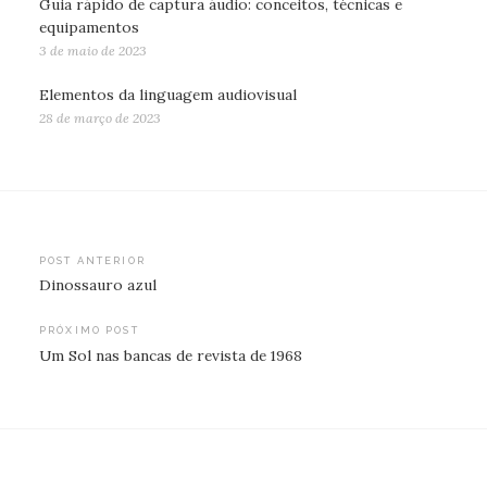
Guia rápido de captura áudio: conceitos, técnicas e
equipamentos
3 de maio de 2023
Elementos da linguagem audiovisual
28 de março de 2023
Navegação
POST ANTERIOR
Dinossauro azul
de
Post
PRÓXIMO POST
Um Sol nas bancas de revista de 1968