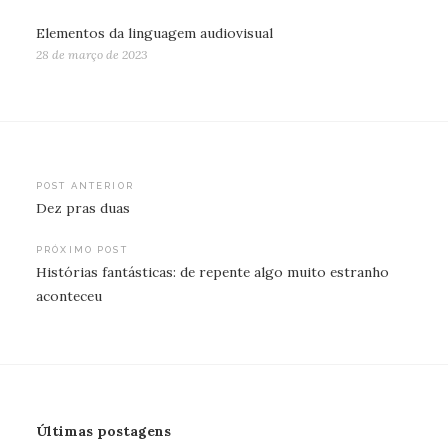
Elementos da linguagem audiovisual
28 de março de 2023
Navegação
POST ANTERIOR
Dez pras duas
de
Post
PRÓXIMO POST
Histórias fantásticas: de repente algo muito estranho
aconteceu
Últimas postagens