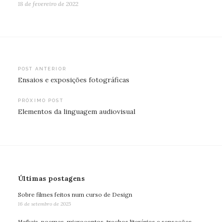
18 de fevereiro de 2022
Navegação
POST ANTERIOR
Ensaios e exposições fotográficas
de
Post
PRÓXIMO POST
Elementos da linguagem audiovisual
Últimas postagens
Sobre filmes feitos num curso de Design
16 de setembro de 2025
Haikais, poemas, microcontos, trechos literários e sensações