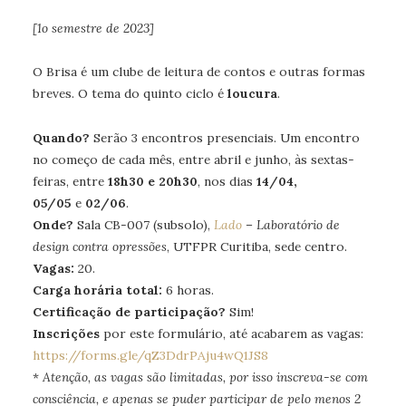
[1o semestre de 2023]
O Brisa é um clube de leitura de contos e outras formas
breves. O tema do quinto ciclo é
loucura
.
Quando?
Serão 3 encontros presenciais. Um encontro
no começo de cada mês, entre abril e junho, às sextas-
feiras, entre
18h30 e 20h30
, nos dias
14/04,
05/05
e
02/06
.
Onde?
Sala CB-007 (subsolo),
Lado
– Laboratório de
design contra opressões
, UTFPR Curitiba, sede centro.
Vagas:
20.
Carga horária total:
6 horas.
Certificação de participação?
Sim!
Inscrições
por este formulário, até acabarem as vagas:
https://forms.gle/qZ3DdrPAju4wQ1JS8
*
Atenção, as vagas são limitadas, por isso inscreva-se com
consciência, e apenas se puder participar de pelo menos 2