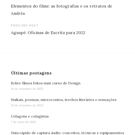
Navegação
Elementos do filme: as fotografias e os retratos de
de
Andréa
Post
PRÓXIMO POST
Aguapé: Oficinas de Escrita para 2022
Últimas postagens
Sobre filmes feitos num curso de Design
16 de setembro de 2025
Haikais, poemas, microcontos, trechos literários e sensações
25 de setembro de 2023
Colagens e colagistas
7 de maio de 2023
Guia rápido de captura áudio: conceitos, técnicas e equipamentos