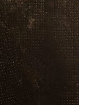
Na
de
Po