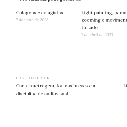
Colagens e colagistas
Light painting, panni
zooming e movimen
7 de maio de 2023
torcido
7 de abril de 2023
vegação
POST ANTERIOR
Curta-metragem, formas breves e a
L
disciplina de audiovisual
st