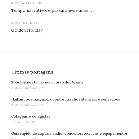
Navegação
POST ANTERIOR
Tempo narrativo: e passaram-se anos…
de
Post
PRÓXIMO POST
Golden Holiday
Últimas postagens
Sobre filmes feitos num curso de Design
16 de setembro de 2025
Haikais, poemas, microcontos, trechos literários e sensações
25 de setembro de 2023
Colagens e colagistas
7 de maio de 2023
Guia rápido de captura áudio: conceitos, técnicas e equipamentos